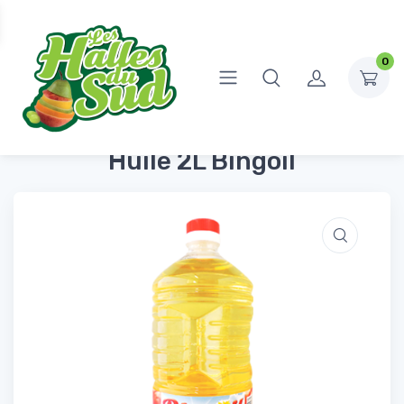
0
Accueil
Épicerie Salée
Huiles, vinaigres et vinaigrettes
Huile 2L Bingoil
Huile 2L Bingoil