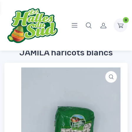
0
Accueil
Épicerie Salée
Pâtes, riz, féculents
JAMILA haricots blancs
JAMILA haricots blancs