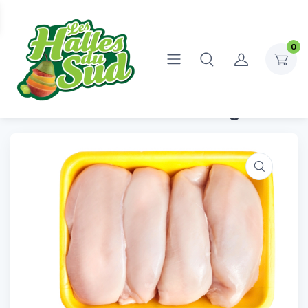
0
Accueil
Boucherie
Volaille
Filet de Poulet 5kg
Filet de Poulet 5kg