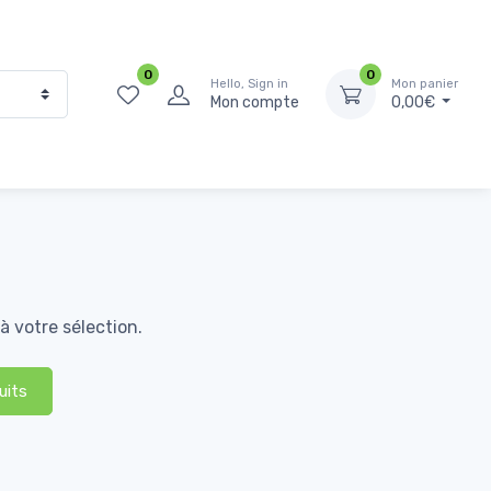
0
0
Hello, Sign in
Mon panier
Mon compte
0,00€
 votre sélection.
uits