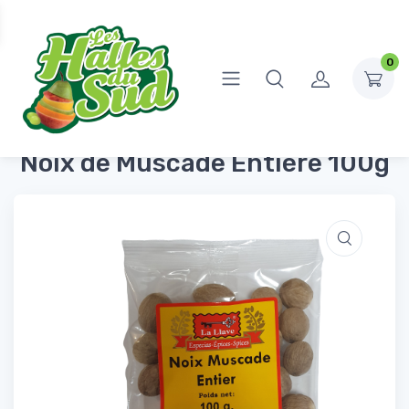
0
Accueil
Épicerie Salée
Sel, épices et bouillons
Noix de Muscade Entière 100g
Noix de Muscade Entière 100g