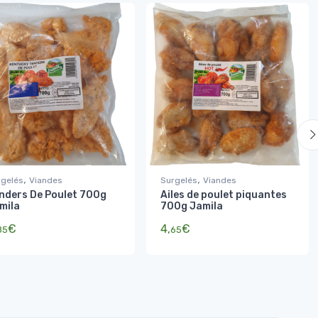
,
,
rgelés
Viandes
Surgelés
Viandes
nders De Poulet 700g
Ailes de poulet piquantes
mila
700g Jamila
€
4,
€
85
65