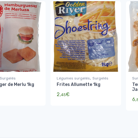
,
Surgelés
Légumes surgelés
Surgelés
Su
ger de Merlu 1kg
Frites Allumette 1kg
Te
Ja
2,
€
45
6,