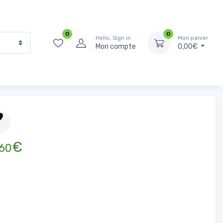
0
0
Hello, Sign in
Mon panier
Mon compte
0,00€
Accueil
Surgelés
Légumes surgelés
Rösti Burger 2,5 kg
€
60