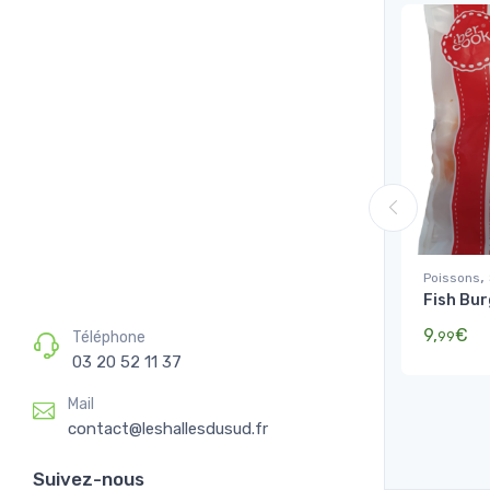
,
Poissons
Fish Bur
9,
€
Téléphone
99
03 20 52 11 37
Mail
contact@leshallesdusud.fr
Suivez-nous