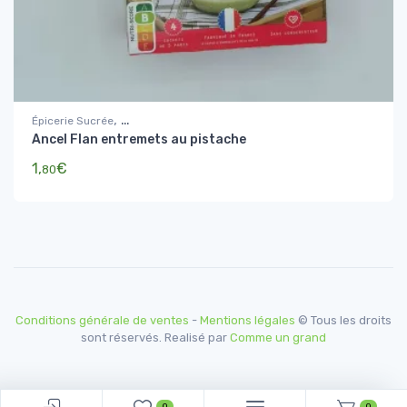
,
Épicerie Sucrée
Ancel Flan entremets au pistache
Sucres, Farines, coulis et préparations de gâteaux
1,
€
80
Conditions générale de ventes
-
Mentions légales
© Tous les droits
sont réservés. Realisé par
Comme un grand
0
0