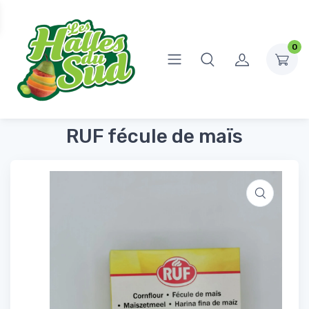
0
Accueil
Épicerie Sucrée
Sucres, Farines, coulis et préparations de gâteaux
RUF fécule de maïs
RUF fécule de maïs