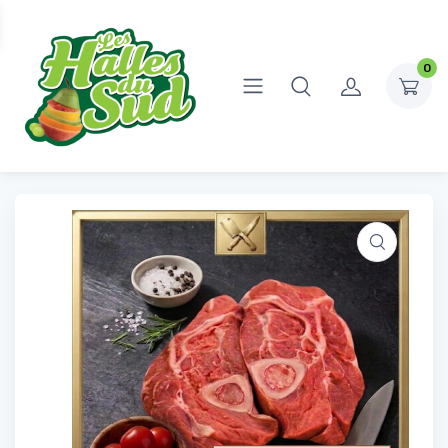
0
Accueil
Boucherie
Veau
Veau à l’os
Veau à l’os