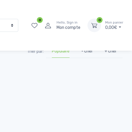
0
0
Hello, Sign in
Mon panier
Mon compte
0,00€
Populaire
- cher
+ cher
Trier par: