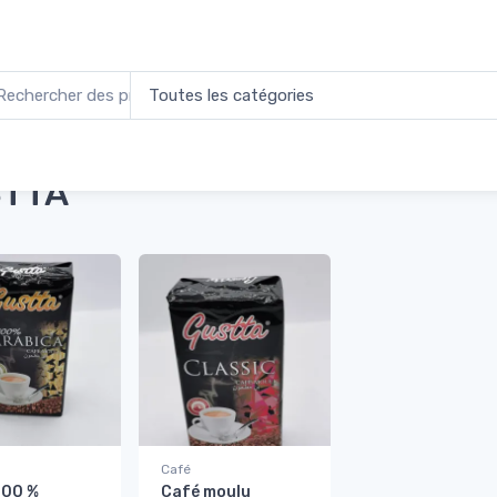
l
Produits identifiés “GUSTTA”
TTA
Café
100 %
Café moulu