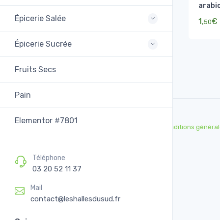
arabi
Épicerie Salée
1,
€
50
Épicerie Sucrée
Fruits Secs
Pain
Elementor #7801
Conditions général
Téléphone
03 20 52 11 37
Mail
contact@leshallesdusud.fr