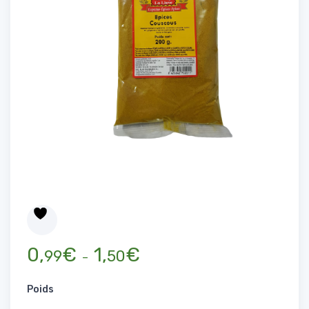
Plage de prix : 0,99€ à 1,50€
0,
€
1,
€
99
50
–
Poids