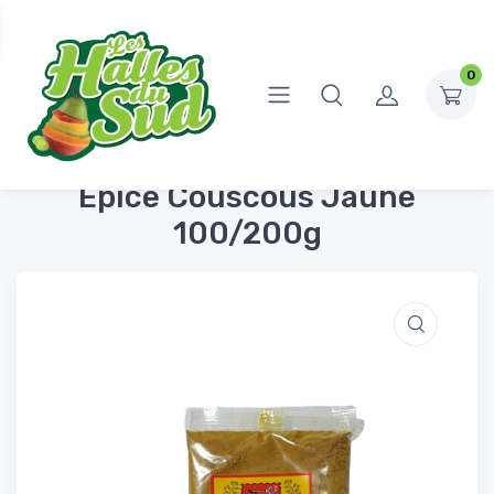
0
Accueil
Épicerie Salée
Sel, épices et bouillons
Epice Couscous Jaune 100/200g
Epice Couscous Jaune
100/200g