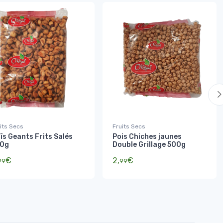
its Secs
Fruits Secs
ïs Geants Frits Salés
Pois Chiches jaunes
0g
Double Grillage 500g
€
2,
€
99
99