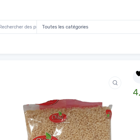
es blanchies Hachées 500g
4