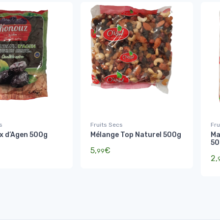
s
Fruits Secs
Fru
x d’Agen 500g
Mélange Top Naturel 500g
Ma
50
5,
€
99
2,