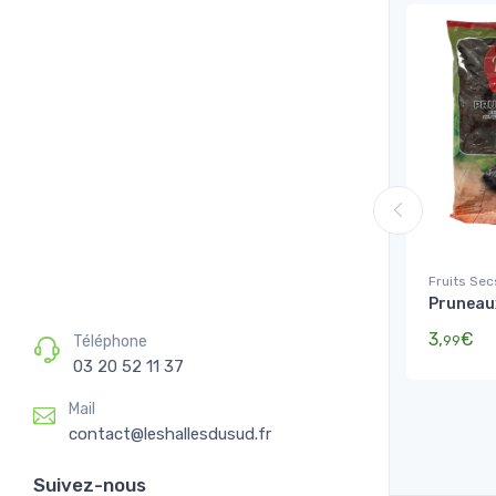
Fruits Sec
Pruneau
3,
€
Téléphone
99
03 20 52 11 37
Mail
contact@leshallesdusud.fr
Suivez-nous