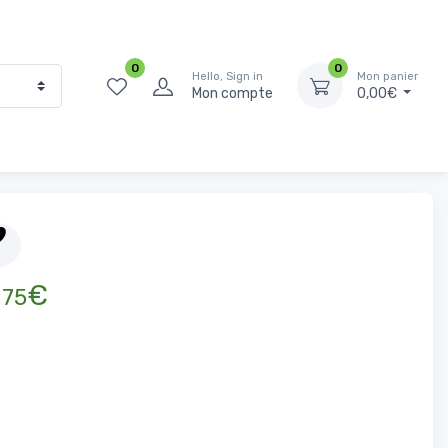
0
0
Hello, Sign in
Mon panier
Mon compte
0,00€
Accueil
Fruits Secs
Amandes blanchies Hachées 500g
,
€
75