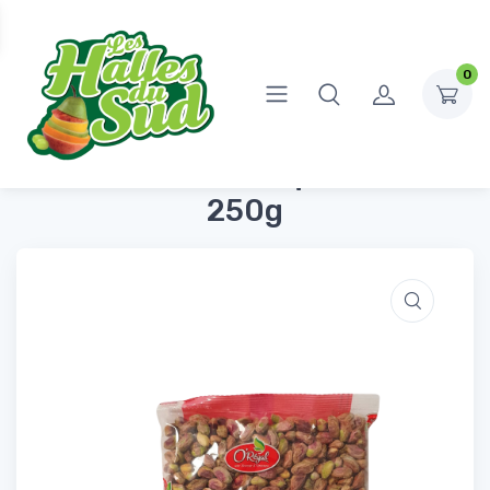
0
Accueil
Fruits Secs
Pistaches Décortiquées Crues 250g
Pistaches Décortiquées Crues
250g