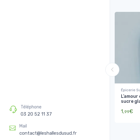
Épicerie S
L’amour 
Sucres, Fa
sucre gl
préparati
Téléphone
1,
€
99
03 20 52 11 37
Mail
contact@leshallesdusud.fr