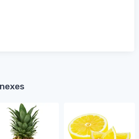
nnexes