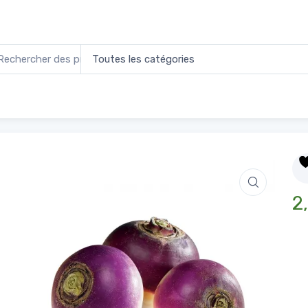
 rond violet
2,