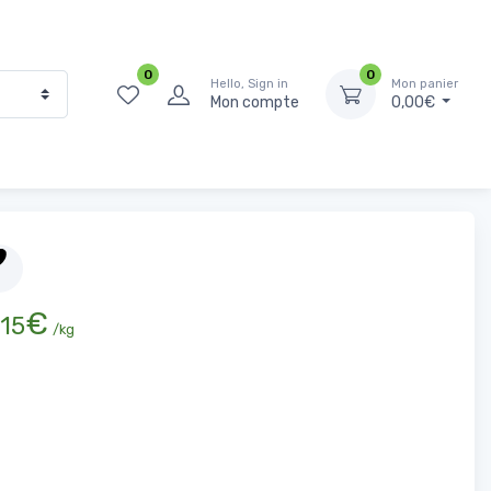
0
0
Hello, Sign in
Mon panier
Mon compte
0,00€
Accueil
Fruits et légumes
Légumes
Navet rond violet
€
15
/kg