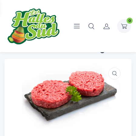
0
Accueil
Boucherie
Boeuf
Steak Haché 150g
Steak Haché 150g