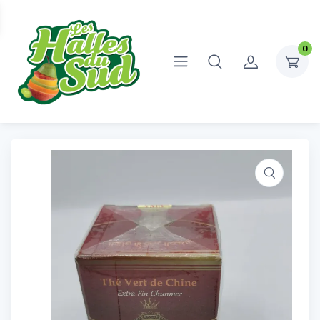
0
Accueil
Épicerie Sucrée
Thé
Thé vert de chine
Thé vert de chine