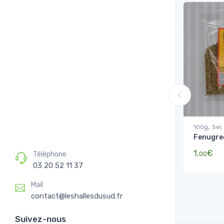
,
100g
Sel,
Fenugrec
1,
€
Téléphone
00
03 20 52 11 37
Mail
contact@leshallesdusud.fr
Suivez-nous