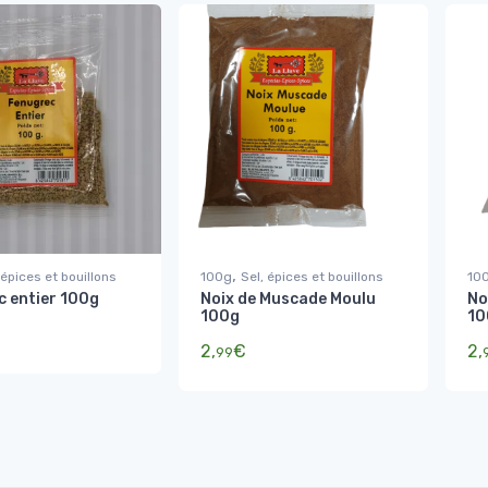
,
 épices et bouillons
100g
Sel, épices et bouillons
10
 entier 100g
Noix de Muscade Moulu
No
100g
10
2,
€
2,
99