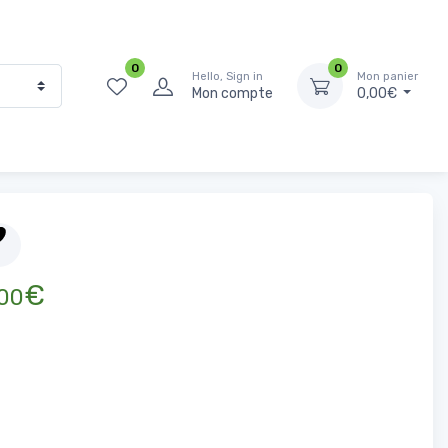
0
0
Hello, Sign in
Mon panier
Mon compte
0,00€
Épicerie Salée
Sel, épices et bouillons
Feuilles de Menthe 25g
€
00