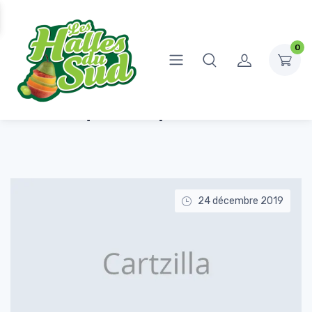
0
Accueil
Sujets identifiés “purchased”
Étiquette : purchased
24 décembre 2019